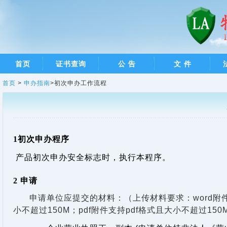
首页
证书查询
公 告
文 件
首页
>
申办指南
>初次申办工作流程
1
初次申办程序
产品初次申办安全标志时，执行本程序。
2
申请
申请单位应提交的材料：（上传材料要求：
word
附
小不超过
150M
；
pdf
附件支持
pdf
格式且大小不超过
150